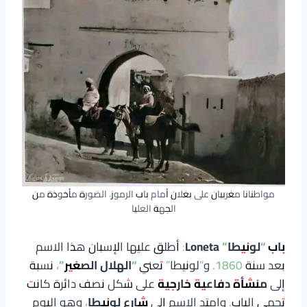
مواطنانا مغربيان على بغلان أمام باب الرموز، الصّورة مأخوذة من
الجهة العليا
باب “لونيطا” Loneta
: أطلق عليها الإسبان هذا الاسم
بعد سنة 1860. و”لونيطا” تعني
“الهلال الصغير”
، نسبة
إلى
منشأة دفاعية خارجية
على شكل نصف دائرة كانت
تحمي الباب. وامتد الاسم إلى
شارع لونيطا
، وهو اليوم