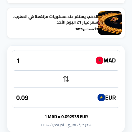
الذهب يستقر عند مستويات مرتفعة في المغرب..
سعر عيار 21 اليوم الأحد
9 أغسطس 2026
MAD
★
⇅
EUR
★
1 MAD = 0.092935 EUR
سعر صرف تقريبي · آخر تحديث 11:24