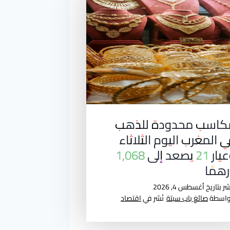
كاسب محدودة للذهب
 المغرب اليوم الثلاثاء
وعيار 21 يصعد إلى 1,068
همًا
شر بتاريخ
أغسطس 4, 2026
واسطة
صائغ باب سبتة
نُشر في
اقتصاد