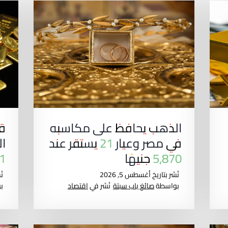
الذهب يحافظ على مكاسبه
ق
في مصر وعيار 21 يستقر عند
ال
5,870 جنيهًا
21 يتجاوز 
نُشر بتاريخ
أغسطس 5, 2026
نُ
بواسطة
صائغ باب سبتة
نُشر في
اقتصاد
ب