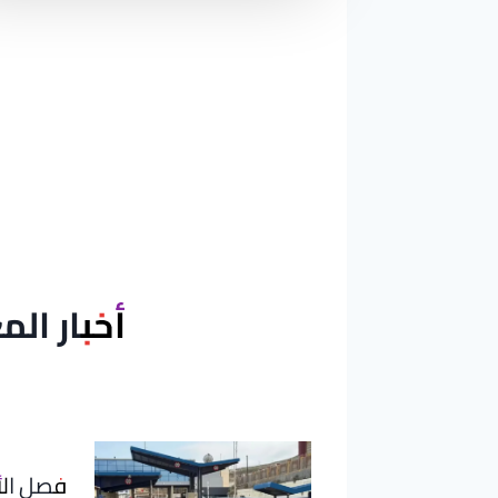
ت
ع
د
د
ص
ف
ح
أخبار الم
ا
ت
ا
فصل الأ