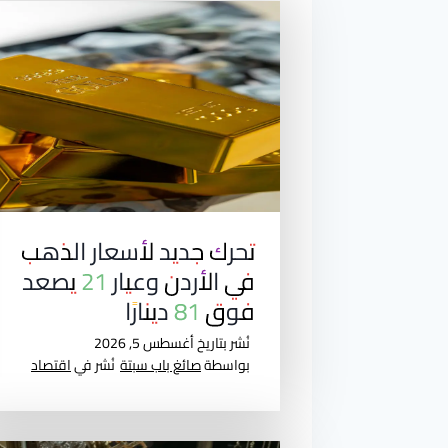
ح
ا
ت
ا
ل
م
تحرك جديد لأسعار الذهب
ق
في الأردن وعيار 21 يصعد
فوق 81 دينارًا
ا
نُشر بتاريخ
أغسطس 5, 2026
ل
بواسطة
صائغ باب سبتة
نُشر في
اقتصاد
ا
ت