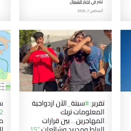
نُشر في
أخبار الشمال
أغسطس 7, 2026
تقرير: #سبتة_الآن ازدواجية
سب
المعلومات تربك
المهاجرين… بين قرارات
مع
الرباط ومدريد وشائعات “15
ال