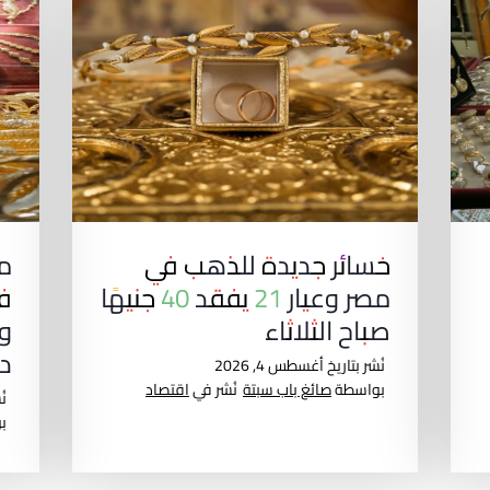
خسائر جديدة للذهب في
م
مصر وعيار 21 يفقد 40 جنيهًا
في
صباح الثلاثاء
در
نُشر بتاريخ
أغسطس 4, 2026
بواسطة
صائغ باب سبتة
نُشر في
اقتصاد
نُ
ب