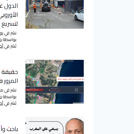
ل
الدول غي
م
الأوروب
لتسريع ع
ق
نشر في
يونيو
ا
بواسطة
م
نُشر في
أخب
ل
ا
حقيقة م
ت
المرور ف
نشر في
مارس
بواسطة
م
نُشر في
أخب
باحث وأ