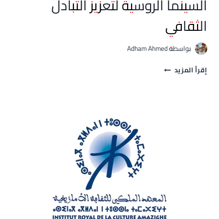
السينما الروسية لتعزيز التبادل
الثقافي
بواسطة
Adham Ahmed
الرباط
إقرأ المزيد
تحتضن
الدورة
الأولى
لمهرجان
السينما
الروسية
لتعزيز
التبادل
الثقافي