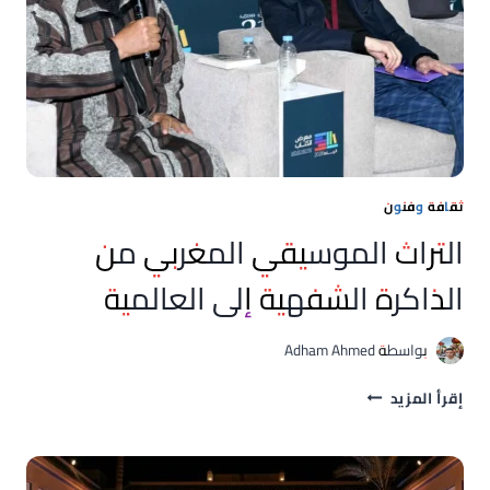
الغني
أبو
العزم
سيرة
إبداع
ونضال
ثقافة وفنون
التراث الموسيقي المغربي من
الذاكرة الشفهية إلى العالمية
بواسطة
Adham Ahmed
التراث
إقرأ المزيد
الموسيقي
المغربي
من
الذاكرة