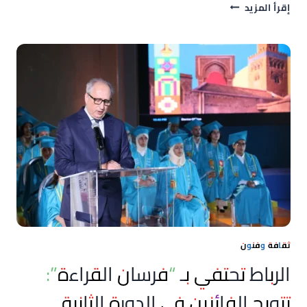
لأول
إقرأ المزيد
مرة
بالمغرب
باسم
يوسف
يختتم
جولته
العالمية
بـ”الوحش
الأوسط”
في
المسرح
الملكي
بالرباط
ثقافة وفنون
الرباط تحتفي بـ “فرسان القراءة”:
تتويج الفائزين في الدورة الثانية