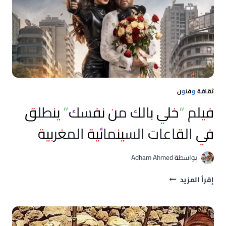
يجدد
قراءة
الأسطورة
الأندلسية
ثقافة وفنون
فيلم “خلي بالك من نفسك” ينطلق
في القاعات السينمائية المغربية
بواسطة
Adham Ahmed
فيلم
إقرأ المزيد
“خلي
بالك
من
نفسك”