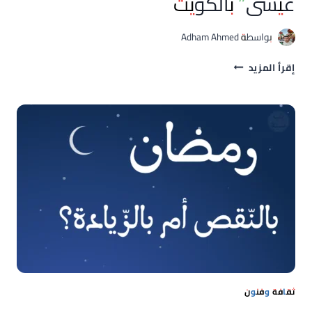
عيسى” بالكويت
بواسطة
Adham Ahmed
المؤرخ
إقرأ المزيد
المغربي
إبراهيم
بوتشيش
يحصد
جائزة
“الشيخ
يوسف
بن
عيسى”
بالكويت
ثقافة وفنون