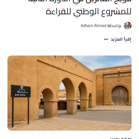
للمشروع الوطني للقراءة
بواسطة
Adham Ahmed
الرباط
إقرأ المزيد
تحتفي
بـ
“فرسان
القراءة”:
تتويج
الفائزين
في
الدورة
الثانية
للمشروع
الوطني
للقراءة
ثقافة وفنون