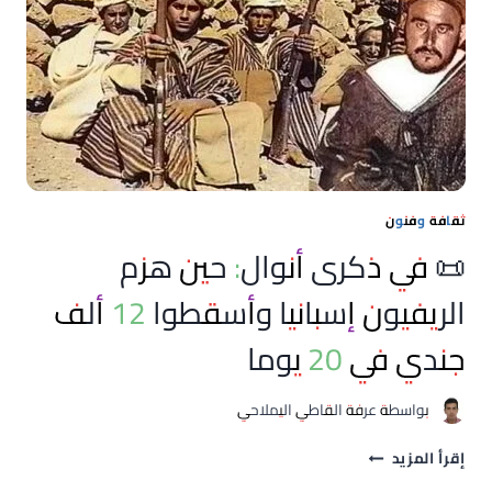
ينطلق
في
القاعات
السينمائية
المغربية
ثقافة وفنون
📜 في ذكرى أنوال: حين هزم
الريفيون إسبانيا وأسقطوا 12 ألف
جندي في 20 يوما
بواسطة
عرفة القاطي اليملاحي
📜
إقرأ المزيد
في