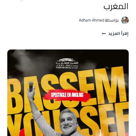
المغرب
بواسطة
Adham Ahmed
جوج
إقرأ المزيد
رواح
يحطم
الأرقام
القياسية
ظاهرة
سينمائية
غير
مسبوقة
في
المغرب