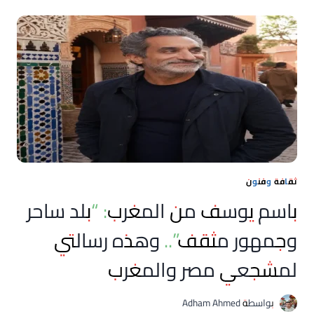
ذكرى
أنوال:
حين
هزم
الريفيون
إسبانيا
وأسقطوا
12
ألف
جندي
في
20
يوما
ثقافة وفنون
باسم يوسف من المغرب: “بلد ساحر
وجمهور مثقف”.. وهذه رسالتي
لمشجعي مصر والمغرب
بواسطة
Adham Ahmed