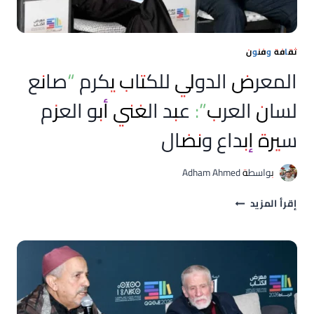
ثقافة وفنون
المعرض الدولي للكتاب يكرم “صانع
لسان العرب”: عبد الغني أبو العزم
سيرة إبداع ونضال
بواسطة
Adham Ahmed
المعرض
إقرأ المزيد
الدولي
للكتاب
يكرم
“صانع
لسان
العرب”:
عبد