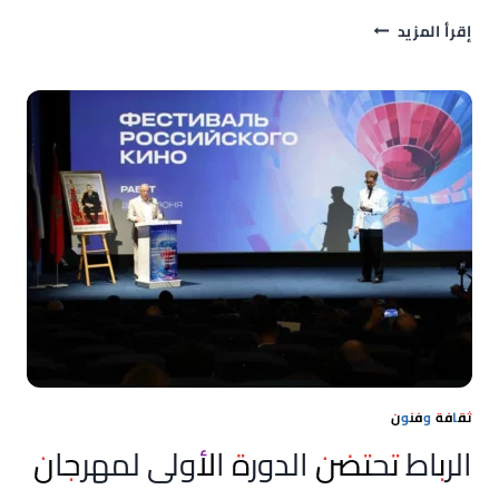
باسم
إقرأ المزيد
يوسف
من
المغرب:
“بلد
ساحر
وجمهور
مثقف”..
وهذه
رسالتي
لمشجعي
مصر
والمغرب
ثقافة وفنون
الرباط تحتضن الدورة الأولى لمهرجان