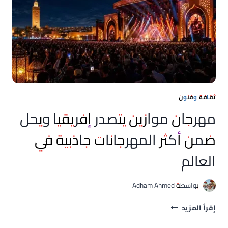
القاعات
السينمائية
المغربية
ملحمة
أكشن
عالمية
ثقافة وفنون
مهرجان موازين يتصدر إفريقيا ويحل
ضمن أكثر المهرجانات جاذبية في
العالم
بواسطة
Adham Ahmed
مهرجان
إقرأ المزيد
موازين
يتصدر