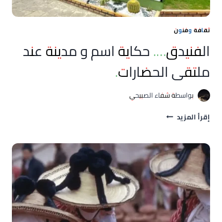
ثقافة وفنون
الفنيدق…. حكاية اسم و مدينة عند
ملتقى الحضارات.
بواسطة
شفاء الصبيحي
الفنيدق….
إقرأ المزيد
حكاية
اسم
و
مدينة
عند
ملتقى
الحضارات.