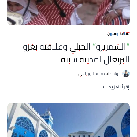
ثقافة وفنون
“الشمريرو” الجبلي وعلاقته بغزو
البرتغال لمدينة سبتة
بواسطة
محمد الورياغلي
“الشمريرو”
إقرأ المزيد
الجبلي
وعلاقته
بغزو
البرتغال
لمدينة
سبتة