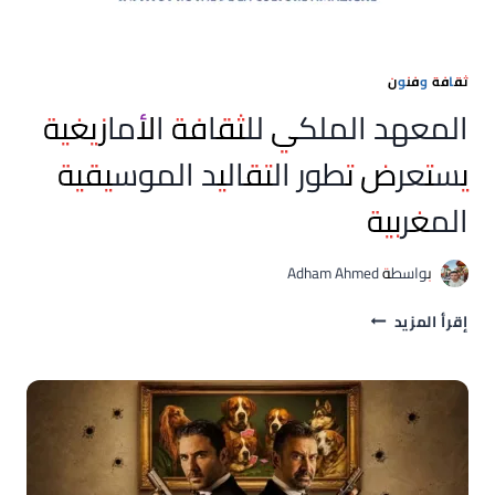
ثقافة وفنون
المعهد الملكي للثقافة الأمازيغية
يستعرض تطور التقاليد الموسيقية
المغربية
بواسطة
Adham Ahmed
المعهد
إقرأ المزيد
الملكي
للثقافة
الأمازيغية
يستعرض
تطور
التقاليد
الموسيقية