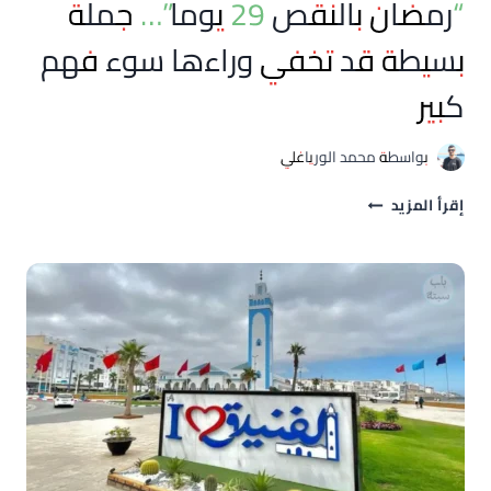
“رمضان بالنقص 29 يوما”… جملة
بسيطة قد تخفي وراءها سوء فهم
كبير
بواسطة
محمد الورياغلي
“رمضان
إقرأ المزيد
بالنقص
29
يوما”…
جملة
بسيطة
قد
تخفي
وراءها
سوء
فهم
كبير