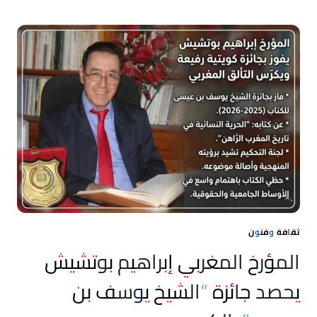
بـ
“الزمن
الجميل”:
سهرة
استثنائية
لإحياء
ذاكرة
الأغنية
المغربية
ثقافة وفنون
المؤرخ المغربي إبراهيم بوتشيش
يحصد جائزة “الشيخ يوسف بن