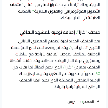
الدورة، وذلك تزامناً مع حدث بارز تمثل في افتتاح
“متحف
التصوير الفوتوغرافي والفنون البصرية”
بالمدينة
العتيقة في الدار البيضاء.
متحف “كازا”: إضافة نوعية للمشهد الثقافي
يعد المتحف الجديد ثمرة تصميم للمعماري الياباني
الشهير “تاداو أندو”، وقد تم وضعه تحت تدبير المؤسسة
الوطنية للمتاحف بموجب اتفاقية شراكة مع سلطات
ومسؤولي جهة الدار البيضاء-سطات. وقد دُشنت أنشطة
المتحف بمعرض “كازا”، الذي يضم أعمالاً لما يقرب من
50 مصوراً ومصورة من المغرب وخارجه، ليعزز بذلك
الرصيد المتحفي للمملكة الذي يضم أيضاً المتحف
الوطني للفوتوغرافيا بالرباط.
المصدر:
هسبريس