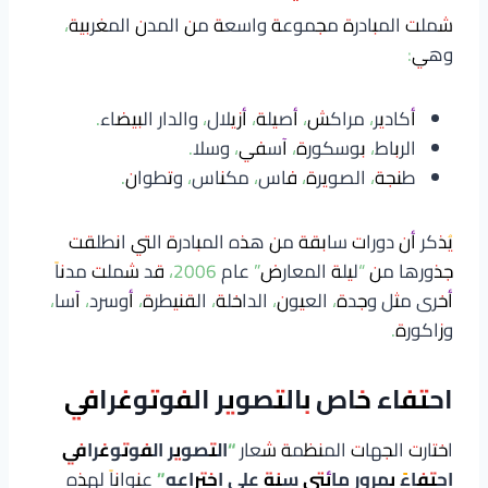
شملت المبادرة مجموعة واسعة من المدن المغربية،
وهي:
أكادير، مراكش، أصيلة، أزيلال، والدار البيضاء.
الرباط، بوسكورة، آسفي، وسلا.
طنجة، الصويرة، فاس، مكناس، وتطوان.
يُذكر أن دورات سابقة من هذه المبادرة التي انطلقت
جذورها من “ليلة المعارض” عام 2006، قد شملت مدناً
أخرى مثل وجدة، العيون، الداخلة، القنيطرة، أوسرد، آسا،
وزاكورة.
احتفاء خاص بالتصوير الفوتوغرافي
اختارت الجهات المنظمة شعار
“التصوير الفوتوغرافي
احتفاءً بمرور مائتي سنة على اختراعه”
عنواناً لهذه