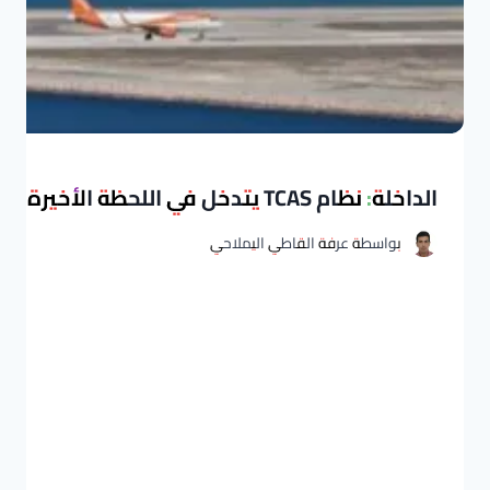
الداخلة: نظام TCAS يتدخل في اللحظة الأخيرة لتفادي اصطدام طائرتي إيبيريا وإير يوروبا
بواسطة
عرفة القاطي اليملاحي