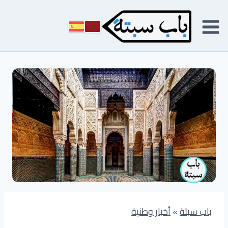
لتجاوز
لى
لمحتوى
باب سبتة
»
أخبار وطنية