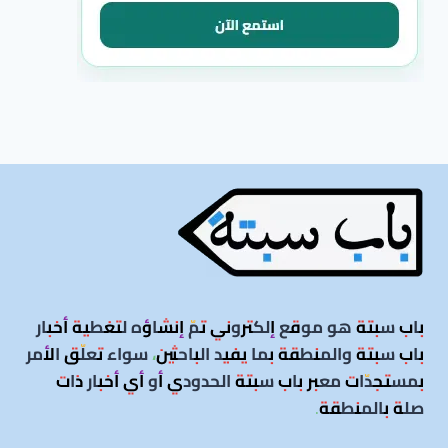
باب سبتة هو موقع إلكتروني تمّ إنشاؤه لتغطية أخبار
باب سبتة والمنطقة بما يفيد الباحثين، سواء تعلّق الأمر
بمستجدّات معبر باب سبتة الحدودي أو أي أخبار ذات
صلة بالمنطقة
.