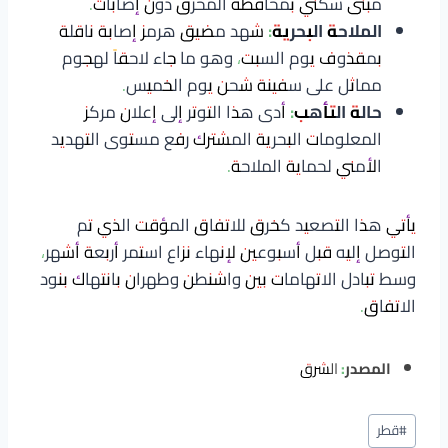
مبنى سكني بمحافظة المحرق دون إصابات.
الملاحة البحرية:
شهد مضيق هرمز إصابة ناقلة
بمقذوف يوم السبت، وهو ما جاء لاحقاً لهجوم
مماثل على سفينة شحن يوم الخميس.
حالة التأهب:
أدى هذا التوتر إلى إعلان مركز
المعلومات البحرية المشترك رفع مستوى التهديد
الأمني لحماية الملاحة.
يأتي هذا التصعيد كخرق للاتفاق المؤقت الذي تم
التوصل إليه قبل أسبوعين لإنهاء نزاع استمر أربعة أشهر،
وسط تبادل الاتهامات بين واشنطن وطهران بانتهاك بنود
الاتفاق.
المصدر:
الشرق
وسوم
#
قطر
المقال: