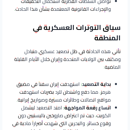
تواصل السلطات القطرية استكمال التحقيقات
والإجراءات القانونية المعتمدة بشأن هذا الحادث.
سياق التوترات العسكرية في
المنطقة
تأتي هذه الحادثة في ظل تصعيد عسكري متبادل
ومكثف بين الولايات المتحدة وإيران خلال الأيام القليلة
الماضية:
بداية التصعيد:
استهدفت إيران سفناً في مضيق
هرمز، مما دفع واشنطن للرد بضربات استهدفت
مواقع اتصالات وطائرات مسيّرة وصواريخ إيرانية.
اتساع رقعة المواجهة:
امتد التصعيد ليشمل
الكويت، حيث تم اعتراض صاروخين باليستيين دون
وقوع خسائر، والبحرين التي شهدت أضراراً مادية في