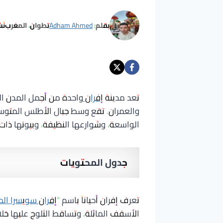
بقلم:
Adham Ahmed
تطوان، المغرب
نُ
تعد مدينة
إفران
واحدة من أجمل المدن الم
والعمران. تقع وسط جبال الأطلس المتوسط، 
الواسعة، وشوارعها النظيفة، وبيوتها ذات
جدول المحتويات
تعرف إفران أحياناً باسم “
إفران سويسرا ال
الأسقف المائلة، وتساقط الثلوج عليها خ