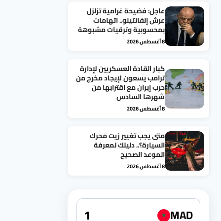
عاجل: فضيحة غرامية تزلزل
عرش إنفانتينو.. اتهامات
بمحسوبية وترقيات مشبوهة
8 أغسطس 2026
كبار القادة العسكريين لإدارة
ترامب يسعون لإيجاد مخرج من
حرب إيران مع اقترابها من
شهرها السادس
8 أغسطس 2026
متى يجب تغيير زيت محرك
السيارة؟.. دليلك لمعرفة
الموعد الصحيح
8 أغسطس 2026
MAD
★