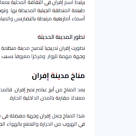
يرتبط اسم إفران في الثقافة المحلية بمع
طبيعة المنطقة الجبلية المحيطة بها. وت
أسماء أمازيغية مرتبطة بالتضاريس والمياه
تطور المدينة الحديثة
تطورت إفران تدريجياً لتصبح مدينة منظم
وجهة مهمة للزوار، ومركزاً معروفاً بسب
مناخ مدينة إفران
يعد المناخ من أبرز عناصر تميز إفران. فالم
معتدلاً مقارنة بالمدن الداخلية الحارة.
هذا المناخ جعل إفران وجهة مفضلة في ف
في الهروب من الحرارة والتمتع بالهواء الج