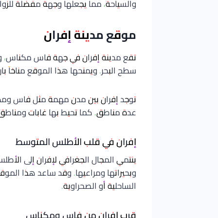
والسياحة، مما يجعلها وجهة مفضلة للزوار ا
موقع مدينة إفران
تقع مدينة إفران في جهة فاس مكناس، و
سطح البحر. ويمنحها هذا الموقع مناخاً بارد
توجد إفران بين مدن مهمة مثل فاس ومكنا
عدة مناطق. كما تحيط بها غابات ومناطق ط
إفران في قلب الأطلس المتوسط
ينتمي المجال الجغرافي لإفران إلى الأط
وبحيراتها ومراعيها. وقد ساعد هذا الموقع 
الساحلية أو الصحراوية.
قرب إفران من فاس ومكناس