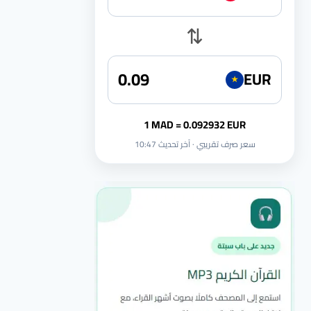
⇅
EUR
★
1 MAD = 0.092932 EUR
سعر صرف تقريبي · آخر تحديث 10:47