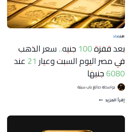
اقتصاد
بعد قفزة 100 جنيه.. سعر الذهب
في مصر اليوم السبت وعيار 21 عند
6080 جنيهًا
بواسطة
صائغ باب سبتة
بعد
إقرأ المزيد
قفزة
100
جنيه..
سعر
الذهب