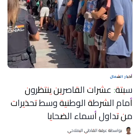
وافدي
العبور
إلى
سبتة
يوم
30
يوليوز
أخبار الشمال
سبتة: عشرات القاصرين ينتظرون
أمام الشرطة الوطنية وسط تحذيرات
من تداول أسماء الضحايا
بواسطة
عرفة القاطي اليملاحي