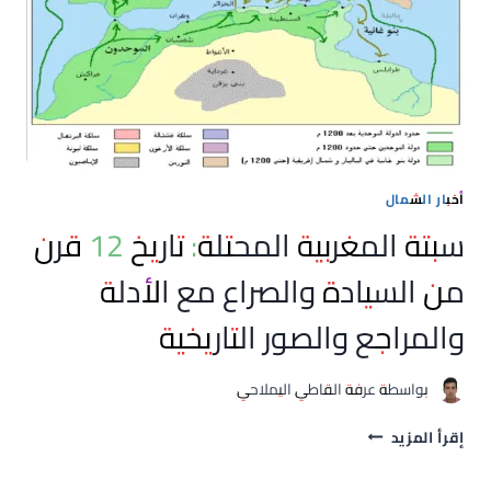
الرباط
ومدريد
وشائعات
“15
غشت”
أخبار الشمال
سبتة المغربية المحتلة: تاريخ 12 قرن
من السيادة والصراع مع الأدلة
والمراجع والصور التاريخية
بواسطة
عرفة القاطي اليملاحي
سبتة
إقرأ المزيد
المغربية
المحتلة: