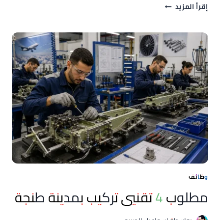
سبتة:
إقرأ المزيد
عشرات
القاصرين
ينتظرون
أمام
الشرطة
الوطنية
وسط
تحذيرات
من
تداول
أسماء
الضحايا
وظائف
مطلوب 4 تقنيي تركيب بمدينة طنجة