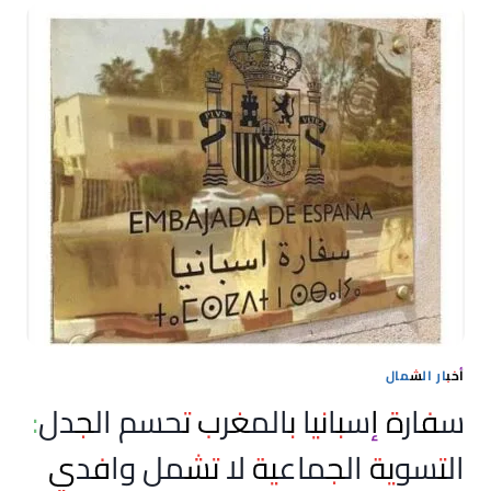
تاريخ
12
قرن
من
السيادة
والصراع
مع
الأدلة
والمراجع
والصور
التاريخية
أخبار الشمال
سفارة إسبانيا بالمغرب تحسم الجدل:
التسوية الجماعية لا تشمل وافدي