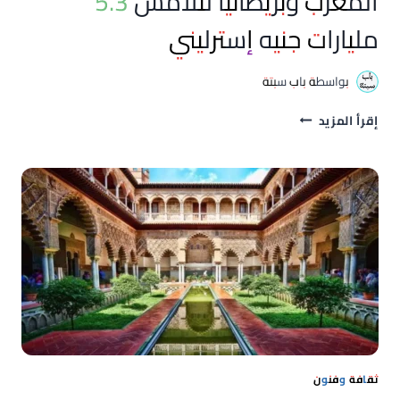
المغرب وبريطانيا لتلامس 5.3
مليارات جنيه إسترليني
بواسطة
باب سبتة
قفزة
إقرأ المزيد
قياسية
في
التبادل
التجاري
بين
المغرب
وبريطانيا
لتلامس
5.3
مليارات
جنيه
إسترليني
ثقافة وفنون