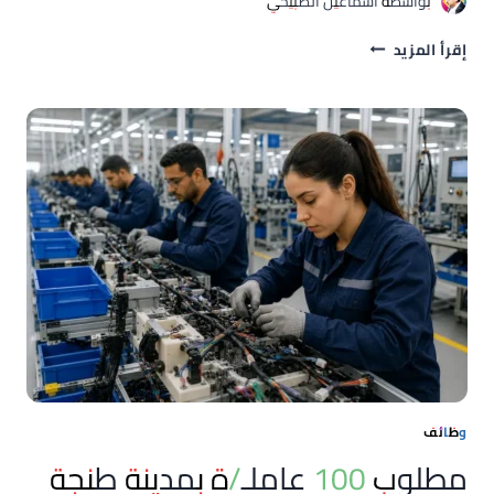
بواسطة
اسماعيل الصبيحي
مطلوب
إقرأ المزيد
4
تقنيي
تركيب
بمدينة
طنجة
وظائف
مطلوب 100 عاملـ/ة بمدينة طنجة