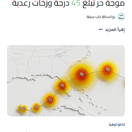
موجة حر تبلغ 45 درجة وزخات رعدية
بواسطة
باب سبتة
حالة
إقرأ المزيد
الطقس
بالمغرب
اليوم
السبت:
موجة
حر
تبلغ
45
درجة
وزخات
رعدية
تكنولوجيا