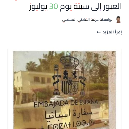
العبور إلى سبتة يوم 30 يوليوز
بواسطة
عرفة القاطي اليملاحي
سفارة
إقرأ المزيد
إسبانيا
بالمغرب
تحسم
الجدل:
التسوية
الجماعية
لا
تشمل
وافدي
العبور
إلى
سبتة
يوم
30
يوليوز