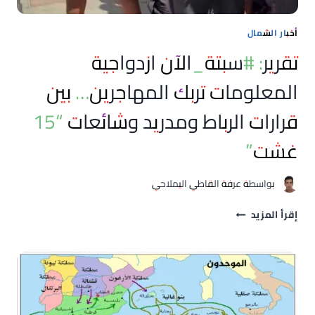
أخبار الشمال
تقرير: #سبتة_الآن ازدواجية
المعلومات تربك المهاجرين… بين
قرارات الرباط ومدريد وشائعات “15
غشت”
بواسطة
عرفة القاطي اليملاحي
تقرير:
إقرأ المزيد
#سبتة_الآن
ازدواجية
المعلومات
تربك
المهاجرين…
بين
قرارات