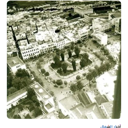
الشتوية
بمطار
تطوان
سانية
الرمل
وتكذب
شائعات
الإلغاء◾
أخبار الشمال