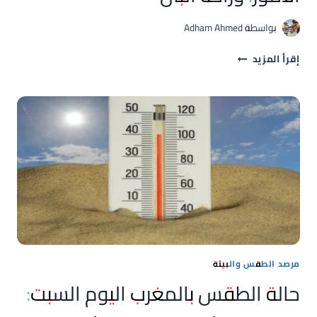
بواسطة
Adham Ahmed
دعاء
إقرأ المزيد
اليوم
أدعية
لجلب
الرزق،
تيسير
الأمور،
وراحة
البال
مرصد الطقس والبيئة
حالة الطقس بالمغرب اليوم السبت: