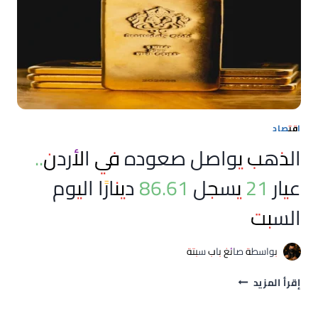
في
مصر
اليوم
السبت
وعيار
21
عند
6080
جنيهًا
اقتصاد
الذهب يواصل صعوده في الأردن..
عيار 21 يسجل 86.61 دينارًا اليوم
السبت
بواسطة
صائغ باب سبتة
الذهب
إقرأ المزيد
يواصل
صعوده