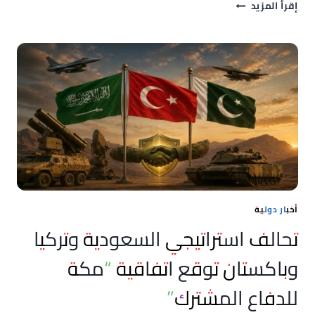
الذهب
إقرأ المزيد
يسجل
قمة
جديدة
في
المغرب..
عيار
21
يصل
إلى
1,135
درهمًا
اليوم
السبت
أخبار دولية
تحالف استراتيجي السعودية وتركيا
وباكستان توقع اتفاقية “مكة
للدفاع المشترك”