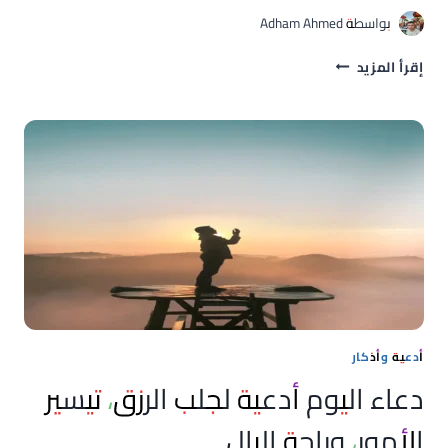
بواسطة
Adham Ahmed
تحالف
إقرأ المزيد
استراتيجي
السعودية
وتركيا
وباكستان
توقع
اتفاقية
“مكة
للدفاع
المشترك”
أدعية وأذكار
دعاء اليوم أدعية لجلب الرزق، تيسير
الأمور، وراحة البال