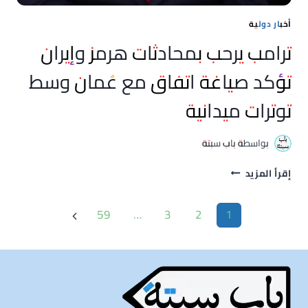
أخبار دولية
ترامب يرحب بمحادثات هرمز وإيران
تؤكد صياغة اتفاق مع عُمان وسط
توترات ميدانية
بواسطة
باب سبتة
ترامب
إقرأ المزيد
يرحب
بمحادثات
تنقل
59
…
3
2
1
هرمز
الصفحة
وإيران
التالية
الصفحة
تؤكد
صياغة
اتفاق
مع
عُمان