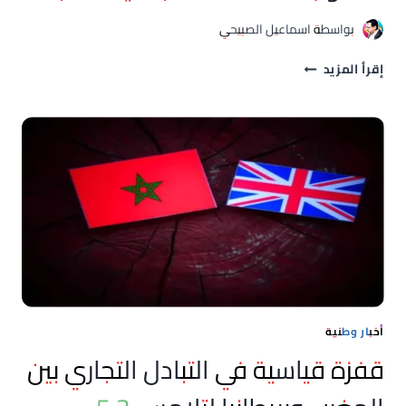
بواسطة
اسماعيل الصبيحي
مطلوب
إقرأ المزيد
100
عاملـ/
ة
بمدينة
طنجة
أخبار وطنية
قفزة قياسية في التبادل التجاري بين