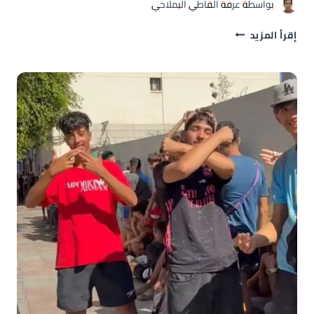
بواسطة
عرفة القاطي اليملاحي
باب
إقرأ المزيد
الصعيدة
بتطوان..
تراث
عالمي
يحرس
ذاكرة
الشرق
تاريخ
وأسرار
وأحد
أبواب
المدينة
العتيقة
السبعة.