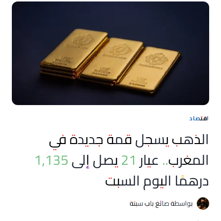
في
الأردن..
عيار
21
يسجل
86.61
دينارًا
اليوم
السبت
اقتصاد
الذهب يسجل قمة جديدة في
المغرب.. عيار 21 يصل إلى 1,135
درهمًا اليوم السبت
بواسطة
صائغ باب سبتة