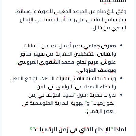
التشكيلية
وفق بلاغ صادر عن المرصد المغربي للصورة والوسائط،
يركز برنامج الملتقى على رصد أثر الرقمنة على الإبداع
البصري من خلال:
معرض جماعي
يضم أعمال عدد من الفنانات
والفنانين التشكيليين المغاربة، من بينهم:
هاجر
علوش، مريم نجاح، محمد الشقوري العروسي،
ويوسف العزواني
.
ورشات تفاعلية تناقش تقنيات الـNFT، الواقع المعزز،
والذكاء الاصطناعي التوليدي في الفن.
ندوات فكرية : حول “حدود المؤلف في زمن
الخوارزميات” و”الهوية البصرية المتوسطية في
العصر الرقمي”.
لماذا “الإبداع الفني في زمن الرقميات”؟