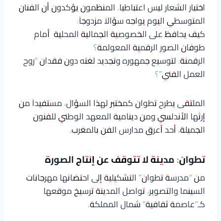
اختيار الشعار ليس اعتباطيا. المنظمون يؤكدون أن الفنان
المتوسطي اليوم يواجه سؤالاً مزدوجاً:
كيف يحافظ على الخصوصية الجمالية المحلية أمام
طوفان الصور الرقمية المعولمة؟
الرقمنة: لتوسيع جمهوره وتجديد لغته دون فقدان “روح
العمل الفني”؟
الملتقى يطرح تطوان كمختبر لهذا السؤال، مستفيداً من
إرثها الأندلسي ومن دينامية المعهد الوطني للفنون
الجميلة، أحد أعرق مدارس الفن بالمغرب.
تطوان: مدينة لا تتوقف عن إنتاج الصورة
من “مدرسة تطوان” التشكيلية إلى احتضانها مهرجانات
السينما والتصوير، تواصل المدينة ترسيخ موقعها
كـ”عاصمة ثقافية” شمال المملكة.