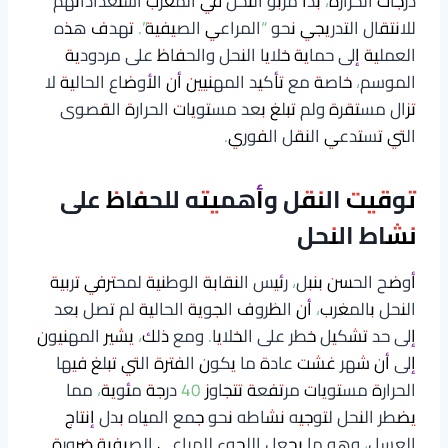
درجات الحرارة، بدأ مربو النحل في المغرب استعداداتهم
للانتقال التدريجي نحو “المراعي الصيفية”. تهدف هذه
العملية إلى حماية خلايا النحل والحفاظ على مردودية
الموسم، خاصة مع تأكيد المهنيين أن الأوضاع الحالية لا
تزال مستقرة ولم تبلغ بعد مستويات الحرارة القصوى
التي تستدعي النقل الفوري.
توقيت النقل وأهميته للحفاظ على
نشاط النحل
أوضح الحسن بنبل، رئيس النقابة الوطنية لمحترفي تربية
النحل بالمغرب، أن الظروف الجوية الحالية لم تصل بعد
إلى حد تشكيل خطر على الخلايا. ومع ذلك، يشير المهنيون
إلى أن شهر غشت عادة ما يكون الفترة التي تبلغ فيها
الحرارة مستويات مرتفعة تتجاوز 40 درجة مئوية، مما
يضطر النحل لتوجيه نشاطه نحو جمع المياه بدل إنتاج
العسل، وهو ما يجعل اللجوء للمراعي الصيفية ضرورة