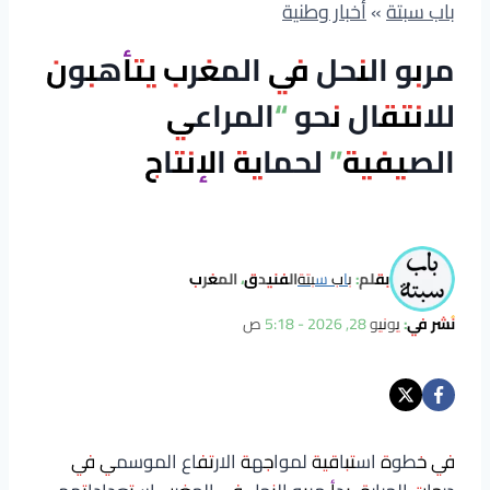
باب سبتة
»
أخبار وطنية
مربو النحل في المغرب يتأهبون
للانتقال نحو “المراعي
الصيفية” لحماية الإنتاج
بقلم:
باب سبتة
الفنيدق، المغرب
نُشر في:
يونيو 28, 2026 - 5:18 ص
في خطوة استباقية لمواجهة الارتفاع الموسمي في