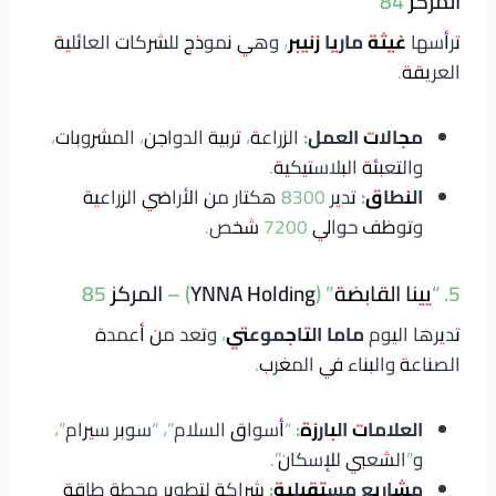
المركز 84
ترأسها
غيثة ماريا زنيبر
، وهي نموذج للشركات العائلية
العريقة.
مجالات العمل:
الزراعة، تربية الدواجن، المشروبات،
والتعبئة البلاستيكية.
النطاق:
تدير 8300 هكتار من الأراضي الزراعية
وتوظف حوالي 7200 شخص.
5. “يينا القابضة” (YNNA Holding) – المركز 85
تديرها اليوم
ماما التاجموعتي
، وتعد من أعمدة
الصناعة والبناء في المغرب.
العلامات البارزة:
“أسواق السلام”، “سوبر سيرام”،
و”الشعبي للإسكان”.
مشاريع مستقبلية:
شراكة لتطوير محطة طاقة