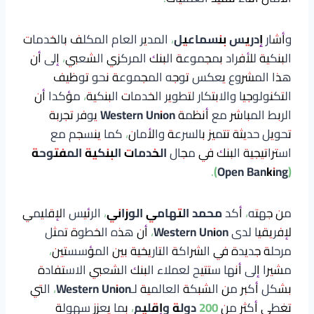
وأشار
إدريس بنسماعيل
، المدير العام المكلف بالخدمات
البنكية للأفراد بمجموعة البنك المركزي الشعبي، إلى أن
هذا المشروع يعكس توجه المجموعة نحو توظيف
التكنولوجيا والابتكار لتطوير الخدمات البنكية، مؤكدا أن
الربط المباشر مع أنظمة
Western Union
يوفر تجربة
تحويل حديثة تتميز بالسرعة والأمان، كما ينسجم مع
استراتيجية البنك في مجال
الخدمات البنكية المفتوحة
.
(Open Banking)
من جهته، أكد
محمد التهامي الوزاني
، الرئيس الإقليمي
لإفريقيا لدى
Western Union
، أن هذه الخطوة تمثل
مرحلة جديدة في الشراكة التاريخية بين المؤسستين،
مشيرا إلى أنها ستتيح لعملاء البنك الشعبي الاستفادة
بشكل أكبر من الشبكة العالمية لـ
Western Union
، التي
تغطي أكثر من
200 دولة وإقليم
، بما يعزز سهولة