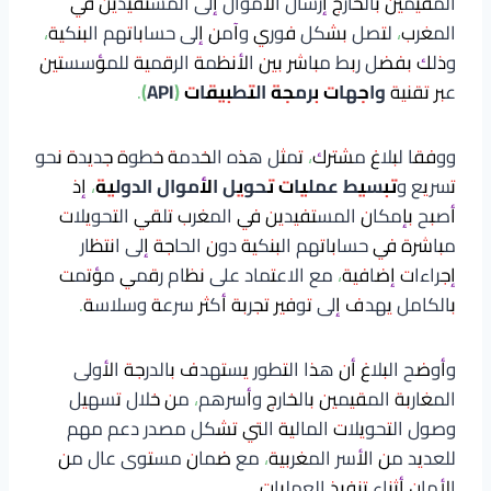
المقيمين بالخارج إرسال الأموال إلى المستفيدين في
المغرب، لتصل بشكل فوري وآمن إلى حساباتهم البنكية،
وذلك بفضل ربط مباشر بين الأنظمة الرقمية للمؤسستين
عبر تقنية
واجهات برمجة التطبيقات (API)
.
ووفقا لبلاغ مشترك، تمثل هذه الخدمة خطوة جديدة نحو
تسريع و
تبسيط عمليات تحويل الأموال الدولية
، إذ
أصبح بإمكان المستفيدين في المغرب تلقي التحويلات
مباشرة في حساباتهم البنكية دون الحاجة إلى انتظار
إجراءات إضافية، مع الاعتماد على نظام رقمي مؤتمت
بالكامل يهدف إلى توفير تجربة أكثر سرعة وسلاسة.
وأوضح البلاغ أن هذا التطور يستهدف بالدرجة الأولى
المغاربة المقيمين بالخارج وأسرهم، من خلال تسهيل
وصول التحويلات المالية التي تشكل مصدر دعم مهم
للعديد من الأسر المغربية، مع ضمان مستوى عال من
الأمان أثناء تنفيذ العمليات.