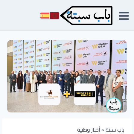
لتجاوز
لى
لمحتوى
باب سبتة
»
أخبار وطنية