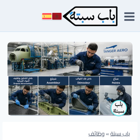
لتجاوز
لى
لمحتوى
باب سبتة
»
وظائف