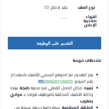
نوع العقد
عقد إدماج (CI)
انتهاء
——
صلاحية
الإعلان
التقديم على الوظيفة
ملاحظات مهمة
يتم التقديم عبر الموقع الرسمي للأنابيك باستخدام
رقم المرجع:
MO2606261136970
.
تنبيه:
مكان العمل الفعلي هو مدينة
طنجة
، بينما
وكالة الأنابيك المكلفة بالتوظيف تتواجد بـ
مولاي
يعقوب
.
الوثائق المطلوبة
: سيرة ذاتية حديثة، نسخة من