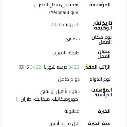
المؤسَّسة
شركة في قطاع الطيران
(Aéronautique)
تاريخ نشر
26 يونيو 2026
الوظيفة
نوع مكان
حضوري
العمل
عنوان
طنجة، المغرب
العمل
الرّاتب المقدَّر
3422 درهم شهرياً (3422 DHS)
نوع الدّوام
دوام كامل
المؤهّلات
دبلوم تأهيل أو تقني
الدّراسيّة
(كهروميكانيك، ميكانيك، طيران...)
الخبرة
مطلوبة
مدّة الخبرة
أقل من 6 أشهر