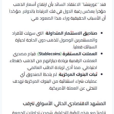
فند “غورينشا” الاعتقاد السائد بأن ارتفاع أسعار الذهب
مؤخراً يعكس رغبة الدول في فك الارتباط بالدولار، مؤكداً
أن الأسباب الحقيقية وراء هذا الصعود هي:
صناديق الاستثمار المتداولة:
التي سهلت للأفراد
والمستثمرين الوصول للذهب دون الحاجة لحيازة
السبائك فعلياً.
العملات المستقرة (Stablecoins):
قيام مصدري
العملات الرقمية بزيادة حيازاتهم من الذهب كغطاء
احتياطي، مما أدى لزيادة الطلب العالمي.
ثبات البنوك المركزية:
لم يلحظ الصندوق أي
عمليات شراء استثنائية من البنوك المركزية تهدف
للتخلي عن العملة الأمريكية.
المشهد الاقتصادي الحالي: الأسواق تترقب
تزامناً مع هذه الرؤية التحليلية، شهدت تداولات الجمعة