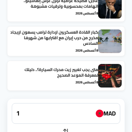
عاجل: فضيحة غرامية تزلزل عرش إنفانتينو..
اتهامات بمحسوبية وترقيات مشبوهة
8 أغسطس 2026
كبار القادة العسكريين لإدارة ترامب يسعون لإيجاد
مخرج من حرب إيران مع اقترابها من شهرها
السادس
8 أغسطس 2026
متى يجب تغيير زيت محرك السيارة؟.. دليلك
لمعرفة الموعد الصحيح
8 أغسطس 2026
MAD
★
⇅