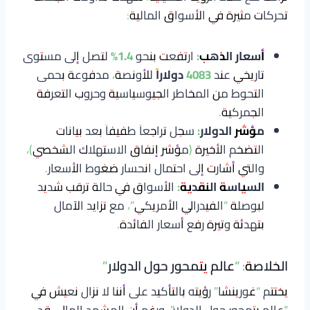
تحركات مثيرة في الأسواق المالية:
أسعار الذهب:
ارتفعت بنحو
1.4%
لتصل إلى مستوى
تاريخي عند
4083 دولاراً
للأونصة، مدفوعة بحمى
التحوط من المخاطر الجيوسياسية وحروب التعرفة
الجمركية.
مؤشر الدولار:
سجل تراجعاً طفيفاً بعد بيانات
التضخم الأخيرة (مؤشر إنفاق الاستهلاك الشخصي)،
والتي أشارت إلى احتمال انحسار ضغوط الأسعار.
السياسة النقدية:
الأسواق في حالة ترقب شديد
لبوصلة “الفيدرالي الأمريكي”، مع تزايد الآمال
بتهدئة وتيرة رفع أسعار الفائدة.
الخلاصة: “عالم يتمحور حول الدولار”
يختتم “غورينشا” رؤيته بالتأكيد على أننا لا نزال نعيش في
“عالم يتمحور حول الدولار”. ورغم أن المشهد المالي قد