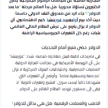
التجارية الناتجة عن سياسات الرسوم الجمركية، يطرح
الكثيرون تساؤلاً محورياً: هل بدأ العالم مرحلة “ما بعد
الدولار”؟ جاء الرد من صندوق النقد الدولي حاسماً؛
حيث أكد
بيير أوليفييه غورينشا
، كبير الاقتصاديين، أن
الدولار لا يزال يتربع على عرش النظام المالي العالمي
بثبات، رغم كل التغيرات الجيوسياسية الراهنة.
الدولار: حصن منيع أمام التحديات
في تصريحات لافتة قبيل مغادرته منصبه، شدد “غورينشا”
على أن الهيمنة الأمريكية في مجالات التجارة الدولية،
العمليات المصرفية، واحتياطيات البنوك المركزية لا تزال
“محصنة ومستقرة تماماً”. وأوضح أن التغيرات التي
نشهدها حالياً ليست سوى “قشور وتغيرات ثانوية” لا
ترقى إلى مستوى تهديد النظام القائم على الدولار.
الذهب والعملات الرقمية: هل هي بدائل للدولار؟