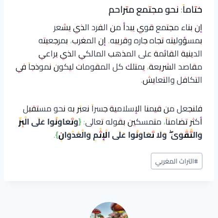
ختاماً: نحو مجتمع متراحم
إن بناء مجتمع قوي يبدأ من الفرد الذي يشعر
بمسؤوليته تجاه جاره وقريبه. إن المغرب، بمرجعيته
الدينية القائمة على المذهب المالكي الذي يراعي
مقاصد الشريعة، يمتلك كل المقومات ليكون نموذجاً في
التكافل والتعايش.
فلنجعل من قيمنا الإسلامية جسراً نعبُر به نحو مستقبل
أكثر تضامناً، متمسكين بقوله تعالى:
{وَتَعَاوَنُوا عَلَى الْبِرِّ
وَالتَّقْوَىٰ ۖ وَلَا تَعَاوَنُوا عَلَى الْإِثْمِ وَالْعُدْوَانِ}
.
وسوم
#
التراث المغربي
المقال: