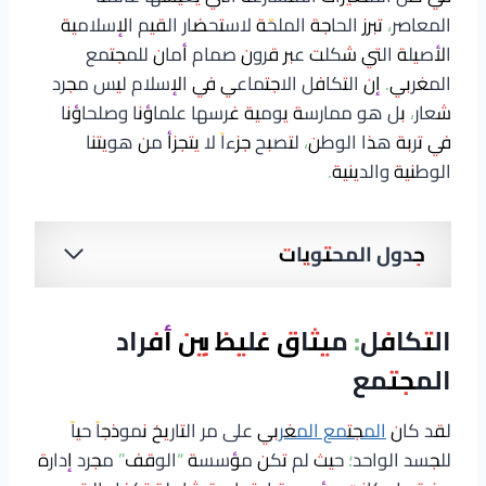
المعاصر، تبرز الحاجة الملحّة لاستحضار القيم الإسلامية
الأصيلة التي شكلت عبر قرون صمام أمان للمجتمع
المغربي. إن التكافل الاجتماعي في الإسلام ليس مجرد
شعار، بل هو ممارسة يومية غرسها علماؤنا وصلحاؤنا
في تربة هذا الوطن، لتصبح جزءاً لا يتجزأ من هويتنا
الوطنية والدينية.
جدول المحتويات
التكافل: ميثاق غليظ بين أفراد
المجتمع
لقد كان
المجتمع المغربي
على مر التاريخ نموذجاً حياً
للجسد الواحد؛ حيث لم تكن مؤسسة “الوقف” مجرد إدارة