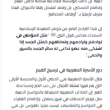
دينية، بل كانت مؤسسة اجتماعية شاملة تكفل اليتيم،
وتطعم المسكين، بل وتمتد لتشمل رفقاً بالحيوان، فيما
يُعرف تاريخياً بـ “أوقاف العصافير”.
إن هذا التراحم النابع من جوهر العقيدة الإسلامية
السمحاء يعكس قول النبي ﷺ:
“مثل المؤمنين في
توادهم وتراحمهم وتعاطفهم كمثل الجسد إذا
اشتكى منه عضو تداعى له سائر الجسد بالسهر
والحمى”
.
دور الأسرة المغربية في ترسيخ القيم
تظل الأسرة المغربية هي الحصن الأول والمدرسة الأولى
التي يتم فيها تنشئة الأجيال على حب الخير ومساعدة
الغير. إن العادات المغربية المرتبطة بالمواسم الدينية،
مثل توزيع الصدقات في شهر رمضان، وإطعام الفقراء
في المواسم والمناسبات، ليست مجرد طقوس، بل هي