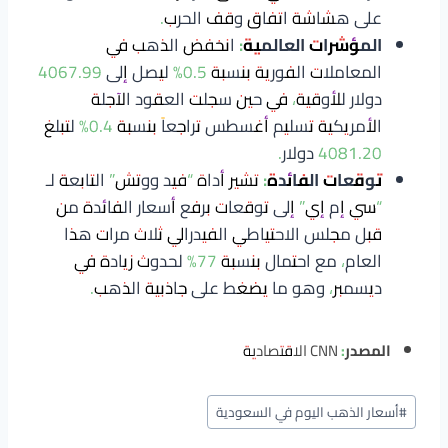
على هشاشة اتفاق وقف الحرب.
المؤشرات العالمية:
انخفض الذهب في
المعاملات الفورية بنسبة 0.5% ليصل إلى 4067.99
دولار للأوقية، في حين سجلت العقود الآجلة
الأمريكية تسليم أغسطس تراجعاً بنسبة 0.4% لتبلغ
4081.20 دولار.
توقعات الفائدة:
تشير أداة “فيد ووتش” التابعة لـ
“سي إم إي” إلى توقعات برفع أسعار الفائدة من
قبل مجلس الاحتياطي الفيدرالي ثلاث مرات هذا
العام، مع احتمال بنسبة 77% لحدوث زيادة في
ديسمبر، وهو ما يضغط على جاذبية الذهب.
المصدر:
CNN الاقتصادية
وسوم
#
أسعار الذهب اليوم في السعودية
المقال: