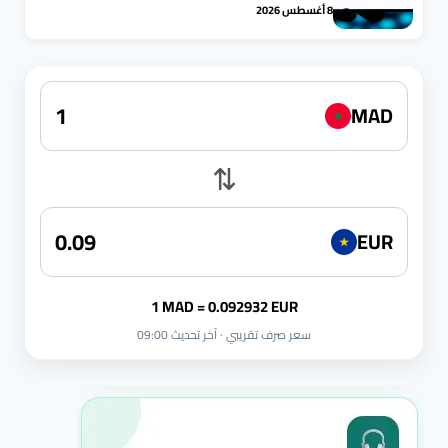
8 أغسطس 2026
MAD
★
⇅
EUR
★
1 MAD = 0.092932 EUR
سعر صرف تقريبي · آخر تحديث 09:00