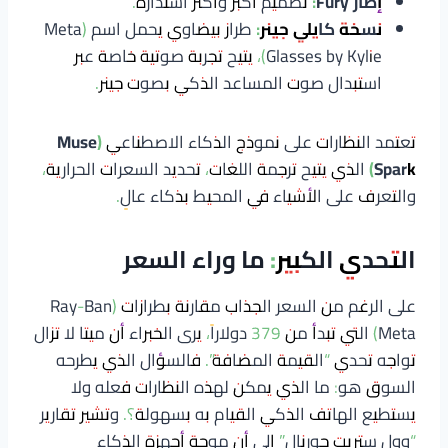
إطار Fury:
تصميم أكبر وأكثر استدارة.
نسخة كايلي جينر:
طراز بيضاوي يحمل اسم (Meta
Glasses by Kylie)، يتيح تجربة صوتية خاصة عبر
استبدال صوت المساعد الذكي بصوت جينر.
تعتمد النظارات على نموذج الذكاء الاصطناعي
(Muse
Spark)
الذي يتيح ترجمة اللغات، تحديد السعرات الحرارية،
والتعرف على الأشياء في المحيط بذكاء عالٍ.
التحدي الكبير: ما وراء السعر
على الرغم من السعر الجذاب مقارنة بطرازات (Ray-Ban
Meta) التي تبدأ من 379 دولاراً، يرى الخبراء أن ميتا لا تزال
تواجه تحدي “القيمة المضافة”. فالسؤال الذي يطرحه
السوق هو: ما الذي يمكن لهذه النظارات فعله ولا
يستطيع الهاتف الذكي القيام به بسهولة؟. وتشير تقارير
“وول ستريت جورنال” إلى أن موجة أجهزة الذكاء