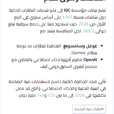
تشير بيانات مؤسسة
IDC
إلى نمو شحنات النظارات الذكية
دون شاشات بنسبة 167% على أساس سنوي في الربع
الأول من 2026، حيث تستحوذ ميتا على حصة سوقية تبلغ
حوالي 69.2%. لكن المنافسة تشتد مع:
غوغل وسامسونغ:
التخطيط لنظارات مدعومة
بنظام (Gemini).
OpenAI:
تطوير أجهزة ذكاء اصطناعي بالتعاون مع
مصمم آيفون السابق جوني آيف.
تأتي هذه الخطوة كاختبار حاسم لاستثمارات ميتا الضخمة
في البنية التحتية والذكاء الاصطناعي، والتي قد تصل
تكلفتها في 2026 إلى ما بين 125 و145 مليار دولار.
وسوم
#
نظارات ميتا الجديدة
المقال: