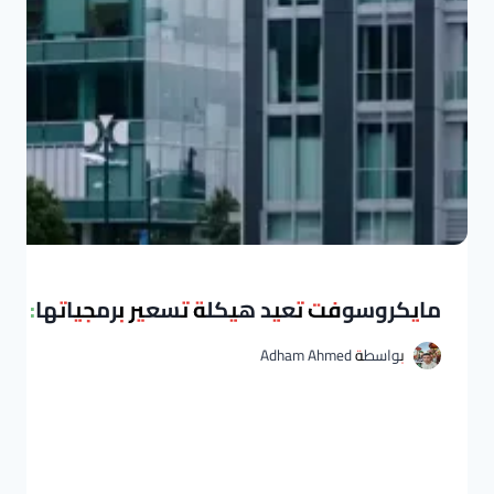
مايكروسوفت تعيد هيكلة تسعير برمجياتها: الان
بواسطة
Adham Ahmed