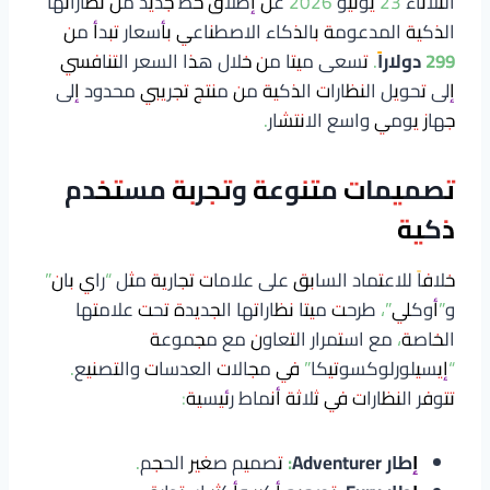
الثلاثاء 23 يونيو 2026 عن إطلاق خط جديد من نظاراتها
الذكية المدعومة بالذكاء الاصطناعي بأسعار تبدأ من
299 دولاراً
. تسعى ميتا من خلال هذا السعر التنافسي
إلى تحويل النظارات الذكية من منتج تجريبي محدود إلى
جهاز يومي واسع الانتشار.
تصميمات متنوعة وتجربة مستخدم
ذكية
خلافاً للاعتماد السابق على علامات تجارية مثل “راي بان”
و”أوكلي”، طرحت ميتا نظاراتها الجديدة تحت علامتها
الخاصة، مع استمرار التعاون مع مجموعة
“إيسيلورلوكسوتيكا” في مجالات العدسات والتصنيع.
تتوفر النظارات في ثلاثة أنماط رئيسية:
إطار Adventurer:
تصميم صغير الحجم.