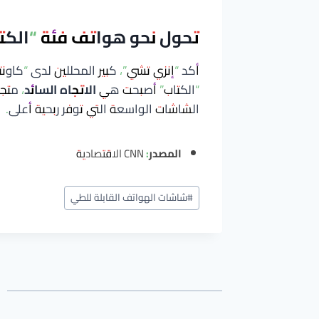
تحول نحو هواتف فئة “الكت
أكد “إنزي تشي”، كبير المحللين لدى “كاون
“الكتاب” أصبحت هي
الاتجاه السائد
، متج
الشاشات الواسعة التي توفر ربحية أعلى.
المصدر:
CNN الاقتصادية
وسوم
#
شاشات الهواتف القابلة للطي
المقال: