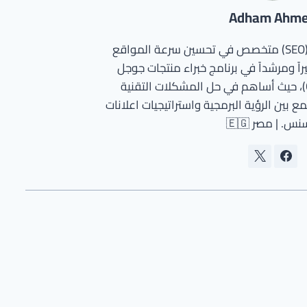
Adham Ahm
مطور ووردبريس وخبير سيو (SEO) متخصص في تحسين سرعة المواقع
اً ومرشداً في برنامج خبراء منتجات جوجل
(Google Product Experts)، حيث أساهم في حل المشكلات التقنية
ع بين الرؤية البرمجية واستراتيجيات اعلانات
س. | مصر 🇪🇬