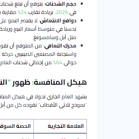
حجم الشحنات:
في 2026، بزيادة تقارب 24% مقارنة بعام 2025.
دوافع الانتعاش:
لا يقتصر النمو عل
تحسناً في متوسط أسعار البيع وزياد
مثل أبل وسامسونغ.
محرك التعافي:
من المتوقع أن تقود 
واستجابة المصنعين الصينيين، حركة ا
حوالي 64% من إجمالي شحنات العام.
هيكل المنافسة: ظهور “الن
يشهد العام الجاري تحولاً في هيكل المنا
“نموذج ثلاثي الأقطاب” تقوده كل من أبل
العلامة التجارية
الحصة السوقي