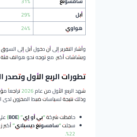
سامسونغ
31%
أبل
29%
هواوي
24%
وأشار التقرير إلى أن دخول أبل إلى السو
وبشاشات أكبر، مع توجه نحو هواتف فئة “ا
تطورات الربع الأول وتصدر ا
وذلك نتيجة لسياسات ضبط المخزون لدى الع
حافظت شركة
“بي أو إي” (BOE)
على 
سجلت
“سامسونغ ديسبلاي”
أكبر ز
22%.