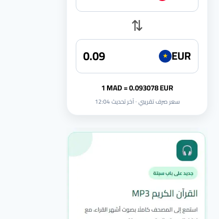
⇅
EUR
★
1 MAD = 0.093078 EUR
سعر صرف تقريبي · آخر تحديث 12:04