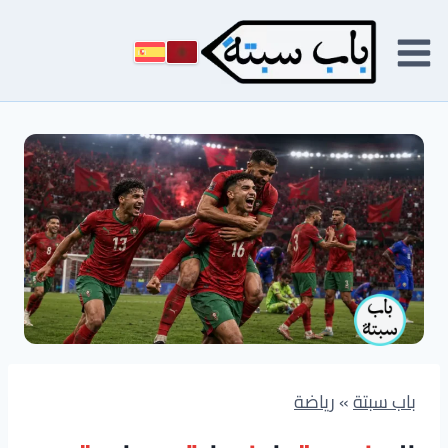
لتجاوز
لى
لمحتوى
باب سبتة
»
رياضة