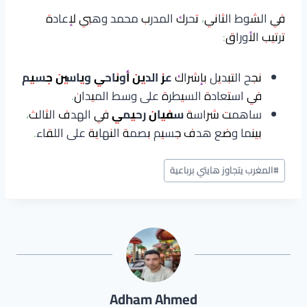
في الشوط الثاني، تحرك المدرب محمد وهبي لإعادة
ترتيب الأوراق:
نجح التبديل بإشراك
عز الدين أوناحي وياسين جسيم
في استعادة السيطرة على وسط الميدان.
ساهمت شراسة
سفيان رحيمي
في الهدف الثالث،
بينما وضع هدف جسيم بصمة النهاية على اللقاء.
وسوم
#
المغرب يتجاوز هايتي برباعية
المقال:
Adham Ahmed