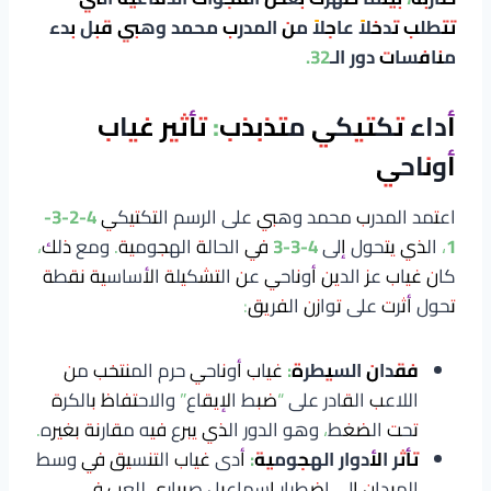
تتطلب تدخلاً عاجلاً من المدرب محمد وهبي قبل بدء
منافسات دور الـ32.
أداء تكتيكي متذبذب: تأثير غياب
أوناحي
اعتمد المدرب محمد وهبي على الرسم التكتيكي
4-2-3-
1
، الذي يتحول إلى
4-3-3
في الحالة الهجومية. ومع ذلك،
كان غياب عز الدين أوناحي عن التشكيلة الأساسية نقطة
تحول أثرت على توازن الفريق:
فقدان السيطرة:
غياب أوناحي حرم المنتخب من
اللاعب القادر على “ضبط الإيقاع” والاحتفاظ بالكرة
تحت الضغط، وهو الدور الذي يبرع فيه مقارنة بغيره.
تأثر الأدوار الهجومية:
أدى غياب التنسيق في وسط
الميدان إلى اضطرار إسماعيل صيباري للعب في