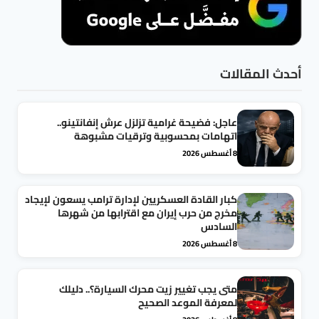
أحدث المقالات
عاجل: فضيحة غرامية تزلزل عرش إنفانتينو..
اتهامات بمحسوبية وترقيات مشبوهة
8 أغسطس 2026
كبار القادة العسكريين لإدارة ترامب يسعون لإيجاد
مخرج من حرب إيران مع اقترابها من شهرها
السادس
8 أغسطس 2026
متى يجب تغيير زيت محرك السيارة؟.. دليلك
لمعرفة الموعد الصحيح