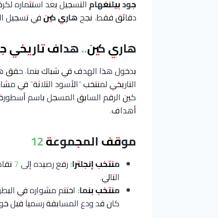
جود بيلنغهام
التسجيل بعد استثماره لكرة
دقائق فقط، نجح
هاري كين
في تسجيل اله
هاري كين.. هداف تاريخي جدي
بدخول هذا الهدف في شباك بنما، حقق هاري 
التاريخي لمنتخب “الأسود الثلاثة” في مشا
أهداف.
موقف المجموعة 12
منتخب إنجلترا:
رفع رص
التالي.
منتخب بنما:
اختتم مشواره في البطولة
كان قد ودع المسابقة رسمياً قبل خو