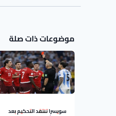
موضوعات ذات صلة
سويسرا تنتقد التحكيم بعد
س