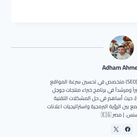
Adham Ahm
مطور ووردبريس وخبير سيو (SEO) متخصص في تحسين سرعة المواقع
اً ومرشداً في برنامج خبراء منتجات جوجل
(Google Product Experts)، حيث أساهم في حل المشكلات التقنية
ع بين الرؤية البرمجية واستراتيجيات اعلانات
س. | مصر 🇪🇬