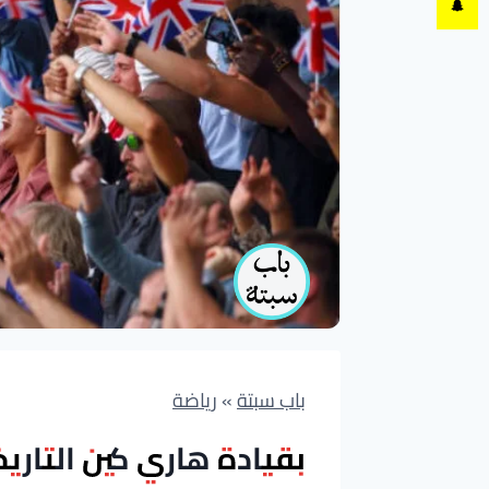
باب سبتة
»
رياضة
بقيادة هاري كين التاريخ