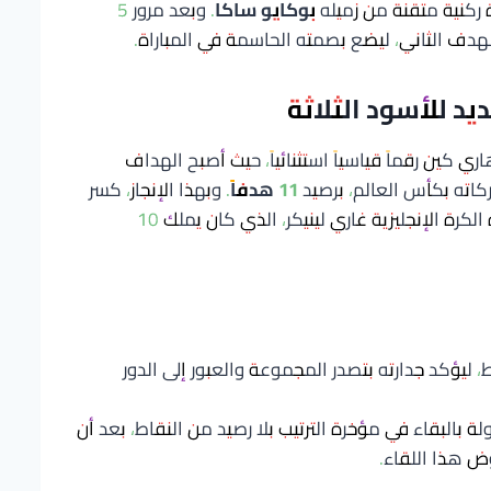
 ركنية متقنة من زميله
بوكايو ساكا
. وبعد مرور 5
دف الثاني، ليضع بصمته الحاسمة في المباراة.
د للأسود الثلاثة
كين رقماً قياسياً استثنائياً، حيث أصبح الهداف
ركاته بكأس العالم، برصيد
11 هدفاً
. وبهذا الإنجاز، كسر
كين الرقم السابق المسجل باسم أسطورة الكرة الإنجليزية غاري لينيكر، الذي كان يملك 10
يده إلى 7 نقاط، ليؤكد جدارته بتصدر المجموعة والعبور إلى الدور
 بالبقاء في مؤخرة الترتيب بلا رصيد من النقاط، بعد أن
ض هذا اللقاء.