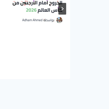
الخروج أمام الأرجنتين من
نتينو
كأس العالم 2026
 وملف
بواسطة
Adham Ahmed