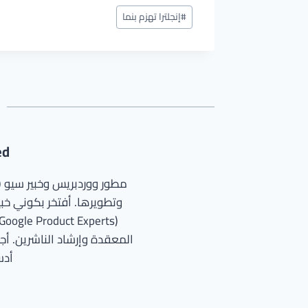
وسوم
#
إنجلترا تهزم بنما
المقال:
ed
وتطويرها. أفتخر بكوني خبير
المعقدة وإرشاد الناشرين. أجم
أدسن