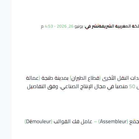
لكة المغربية الشريفة
نُشر في:
يونيو 26, 2026 - 4:53 م
النقل الأخرى (قطاع الطيران) بمدينة طنجة (عمالة
طنجة-أصيلة)، عن فتح باب التوظيف لشغل 50 منصباً في مجال الإنتاج الصناعي، وفق التفاصيل
عامل تشكيل (Drapeur) – مُجمِّع (Assembleur) – عامل فك القوالب (Démouleur)