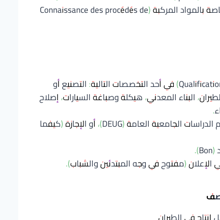
معرفة تقنيات وإجراءات التشكيل الخاصة بالمواد المركبة (Connaissance des procédés de
دبلوم تقني (Technicien) أو تأهيل (Qualification) في أحد التخصصات التالية: التصنيع أو
الطيران، البناء المعدني، هيكلة وصباغة السيارات، إصلاح
ء.
التوفر على شهادة البكالوريا، دبلوم الدراسات الجامعية العامة (DEUG)، أو الإجازة (كيفما
).
الإعلان (مفتوح في وجه المبتدئين والشباب).
صف
 إنتاج في الطيران