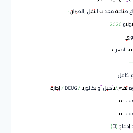
 صناعة معدات النقل (الطيران)
ري
، المغرب
م كامل
تقني/تأهيل أو بكالوريا / DEUG / إجازة
محددة
محددة
دماج (CI)