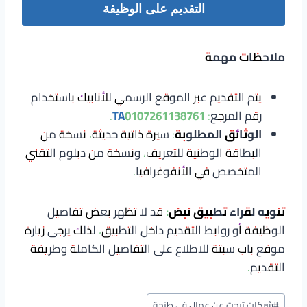
التقديم على الوظيفة
ملاحظات مهمة
يتم التقديم عبر الموقع الرسمي للأنابيك باستخدام
رقم المرجع:
TA0107261138761
.
الوثائق المطلوبة
: سيرة ذاتية حديثة، نسخة من
البطاقة الوطنية للتعريف، ونسخة من دبلوم التقني
المتخصص في الأنفوغرافيا.
تنويه لقراء تطبيق نبض:
قد لا تظهر بعض تفاصيل
الوظيفة أو روابط التقديم داخل التطبيق، لذلك يرجى زيارة
موقع باب سبتة للاطلاع على التفاصيل الكاملة وطريقة
التقديم.
وسوم
#
شركات تبحث عن عمال في طنجة