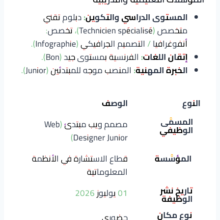
المستوى الدراسي والتكوين:
دبلوم تقني
متخصص (Technicien spécialisé)، تخصص:
أنفوغرافيا / التصميم الجرافيكي (Infographie).
إتقان اللغات:
الفرنسية بمستوى جيد (Bon).
الخبرة المهنية:
المنصب موجه للمبتدئين (Junior).
النوع
الوصف
المسمَّى
مصمم ويب مبتدئ (Web
الوظيفي
Designer Junior)
المؤسَّسة
قطاع الاستشارة في الأنظمة
المعلوماتية
تاريخ نشر
01 يوليوز 2026
الوظيفة
نوع مكان
حضوري