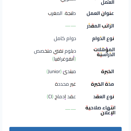
العمل
عنوان العمل
طنجة، المغرب
الرّاتب المقدَّر
——
نوع الدّوام
دوام كامل
المؤهّلات
دبلوم تقني متخصص
الدّراسيّة
(أنفوغرافيا)
الخبرة
مبتدئ (Junior)
مدّة الخبرة
غير محددة
نوع العقد
عقد إدماج (CI)
انتهاء صلاحية
——
الإعلان