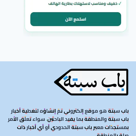
باب سبتة هو موقع إلكتروني تمّ إنشاؤه لتغطية أخبار
باب سبتة والمنطقة بما يفيد الباحثين، سواء تعلّق الأمر
بمستجدّات معبر باب سبتة الحدودي أو أي أخبار ذات
صلة بالمنطقة
.