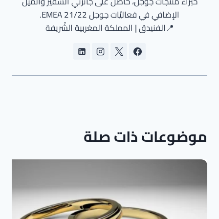
خبراء منتجات جوجل، حاصل على جائزتَي السفير والميل
الإضافي في فعاليّات جوجل EMEA 21/22.
📍الفنيدق | المملكة المغربية الشّريفة
موضوعات ذات صلة