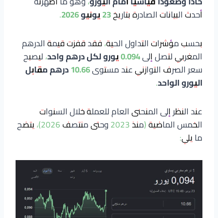
حاداً وصعوداً قياسياً أمام اليورو
، وهو ما أظهرته
أحدث البيانات الصادرة بتاريخ
23 يونيو 2026
.
بحسب مؤشرات التداول الحية، فقد قفزت قيمة الدرهم
المغربي لتصل إلى
0.094 يورو لكل درهم واحد
، ليصبح
سعر الصرف التوازني عند مستوى
10.66 درهم مقابل
اليورو الواحد
.
عند النظر إلى المنحنى العام للعملة خلال السنوات
الخمس الماضية (منذ 2023 وحتى منتصف 2026)، يتضح
ما يلي: