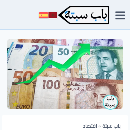
لتجاوز
لى
لمحتوى
باب سبتة
»
اقتصاد