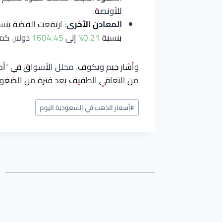
للأونصة.
المعادن الأخرى:
بنسبة 0.21% إلى 1604.45 دولار، كما صعد البلاديوم بنسبة 1.25% ليصل إلى 1199.25 دولار.
وأشار جيم ويكوف، محلل الأسواق في “أمير
من التعافي الطفيف بعد فترة من الضغوط
وسوم
#
أسعار الذهب في السعودية اليوم
المقال: