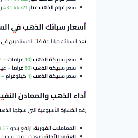
سعر غرام الذهب عيار 21:
431.44 ريال سعودي (ما يعادل 115.05 دولار).
أسعار سبائك الذهب في ال
تُعد السبائك خياراً مفضلاً للمستثمرين 
سعر سبيكة الذهب (10 غرامات – عيار 24):
سعر سبيكة الذهب (50 غراماً – عيار 24):
سعر سبيكة الذهب (1 كيلوغرام – عيار 24):
أداء الذهب والمعادن النفيس
رغم الخسارة الأسبوعية التي سجلها الذهب ع
المعاملات الفورية:
ارتفع بنحو 1.37% ليغلق عند 4103 دولارات للأونصة.
العقود الآجلة: