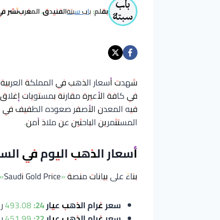
بقلم:
باب سبتة
الفنيدق، المغرب
نُشر في
في كافة الأعيرة مقارنة بمستويات إغلاق
فيه المعدن الأصفر صعوده الطفيف في ال
المستثمرين الباحثين عن ملاذ آمن.
أسعار الذهب اليوم في السعودية (تحد
بناءً على بيانات منصة «Saudi Gold Price»، جاءت الأسعار اليوم على النحو التالي:
سعر غرام الذهب عيار 24:
493.08 ريال سعودي (ما يعادل 131.49 دولار).
سعر غرام الذهب عيار 22:
451.99 ريال سعودي (ما يعادل 120.53 دولار).