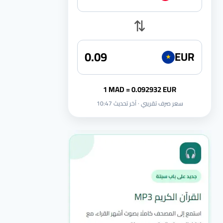
⇅
EUR
★
1 MAD = 0.092932 EUR
سعر صرف تقريبي · آخر تحديث 10:47