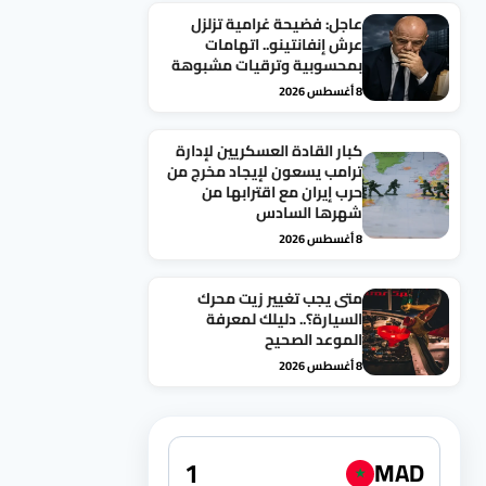
عاجل: فضيحة غرامية تزلزل
عرش إنفانتينو.. اتهامات
بمحسوبية وترقيات مشبوهة
8 أغسطس 2026
كبار القادة العسكريين لإدارة
ترامب يسعون لإيجاد مخرج من
حرب إيران مع اقترابها من
شهرها السادس
8 أغسطس 2026
متى يجب تغيير زيت محرك
السيارة؟.. دليلك لمعرفة
الموعد الصحيح
8 أغسطس 2026
MAD
★