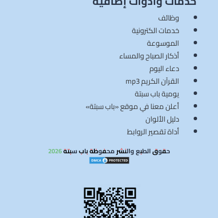
خدمات وأدوات إضافية
وظائف
خدمات الكترونية
الموسوعة
أذكار الصباح والمساء
دعاء اليوم
القرآن الكريم mp3
يومية باب سبتة
أعلن معنا في موقع «باب سبتة»
دليل الألوان
أداة تقصير الروابط
حقوق الطبع والنشر محفوظة باب سبتة 2026