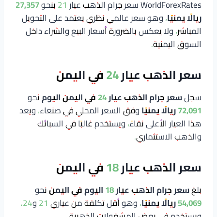
WorldForexRates سعر جرام الذهب عيار 21 بنحو
27,357
ريالًا يمنيًا
، وهو سعر عالمي نظري يعتمد على التحويل
المباشر، ولا يعكس بالضرورة أسعار البيع والشراء داخل
السوق اليمنية.
سعر الذهب عيار 24 في اليمن
سجل
سعر جرام الذهب عيار 24 في اليمن اليوم
نحو
72,091 ريالًا يمنيًا
وفق السعر المحلي في صنعاء، ويعد
هذا العيار الأعلى نقاءً، ويستخدم غالبًا في السبائك
والذهب الاستثماري.
سعر الذهب عيار 18 في اليمن
بلغ
سعر جرام الذهب عيار 18 اليوم في اليمن
نحو
54,069 ريالًا يمنيًا
، وهو أقل تكلفة من عياري 21 و24،
ويستخدم في بعض المشغولات الذهبية.