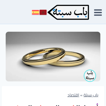
لتجاوز
لى
لمحتوى
باب سبتة
»
اقتصاد