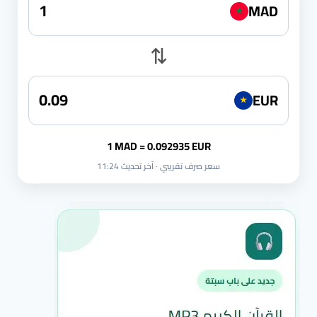
MAD
★
⇅
EUR
★
1 MAD = 0.092935 EUR
سعر صرف تقريبي · آخر تحديث 11:24