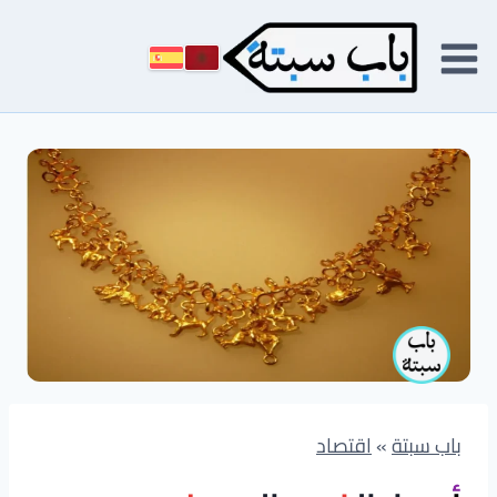
لتجاوز
لى
لمحتوى
باب سبتة
»
اقتصاد