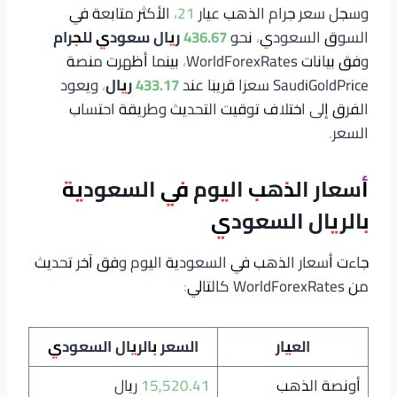
وسجل سعر جرام الذهب عيار 21، الأكثر متابعة في
السوق السعودي، نحو
436.67 ريال سعودي للجرام
وفق بيانات WorldForexRates، بينما أظهرت منصة
SaudiGoldPrice سعرًا قريبًا عند
433.17 ريال
، ويعود
الفرق إلى اختلاف توقيت التحديث وطريقة احتساب
السعر.
أسعار الذهب اليوم في السعودية
بالريال السعودي
جاءت أسعار الذهب في السعودية اليوم وفق آخر تحديث
من WorldForexRates كالتالي:
العيار
السعر بالريال السعودي
أونصة الذهب
15,520.41 ريال