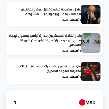
عاجل: فضيحة غرامية تزلزل عرش إنفانتينو..
اتهامات بمحسوبية وترقيات مشبوهة
8 أغسطس 2026
كبار القادة العسكريين لإدارة ترامب يسعون لإيجاد
مخرج من حرب إيران مع اقترابها من شهرها
السادس
8 أغسطس 2026
متى يجب تغيير زيت محرك السيارة؟.. دليلك
لمعرفة الموعد الصحيح
8 أغسطس 2026
MAD
★