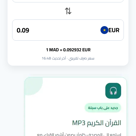
⇅
EUR
★
1 MAD = 0.092932 EUR
سعر صرف تقريبي · آخر تحديث 16:48