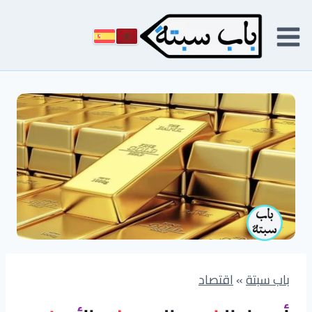
لتجاوز
لى
لمحتوى
باب سبتة
»
اقتصاد