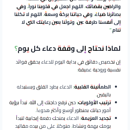
والراضين بقضائك. اللهم اجعل في قلوبنا نوراً، وفي
بصائرنا ضياءً، وفي حياتنا بركةً وسعةً. اللهم لا تكلنا
إلى أنفسنا طرفة عين، وتولّنا بعين رعايتك التي لا
تنام.”
لماذا نحتاج إلى وقفة دعاء كل يوم؟
إن تخصيص دقائق في بداية اليوم للدعاء يحقق فوائد
نفسية وروحية عميقة:
الطمأنينة القلبية:
الدعاء يطرد القلق ويستبدله
باليقين.
ترتيب الأولويات:
حين ترفع حاجتك إلى الله، تبدأ برؤية
أمور حياتك بمنظور أوسع وأكثر هدوءاً.
تجديد العزيمة:
الدعاء يمنحك دفعة إيجابية لتبدأ
يومك بهمة ونشاط، متوكلاً على من بيده مقاليد