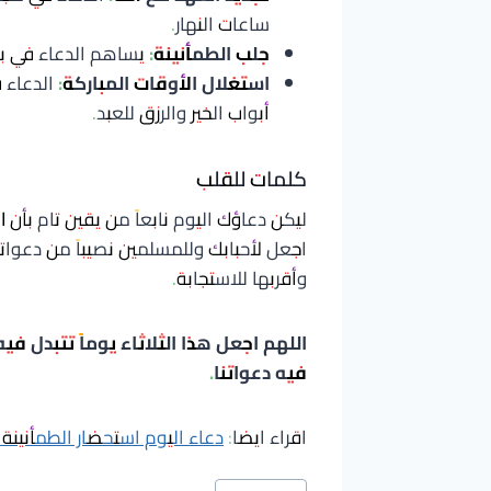
ساعات النهار.
جلب الطمأنينة:
يساهم الدعاء في بث
استغلال الأوقات المباركة:
الدعاء ف
أبواب الخير والرزق للعبد.
كلمات للقلب
ليكن دعاؤك اليوم نابعاً من يقين تام بأن
اجعل لأحبابك وللمسلمين نصيباً من دعوات
وأقربها للاستجابة.
اللهم اجعل هذا الثلاثاء يوماً تتبدل فيه
فيه دعواتنا.
اقراء ايضا:
دعاء اليوم استحضار الطمأنينة
وسوم