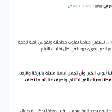
شر في:
يوليو 7, 2026 - 4:28 ص
في هذا اليوم المبارك، الثلاثاء 7 يوليوز 2026، نستقبل صباحنا بقلوب مطمئنة ونفوس راجية لرحمة
نور الذي يضيء دروبنا في ظل تقلبات الأيام.
ا أبواب الخير، وأن تجعل أيامنا مليئة بالبركة والرضا.
فظنا بعينك التي لا تنام، واصرف عنا شر ما نخاف
 اليوم يجدد النية ويجعل القلب معلقاً بذكر الله طوال