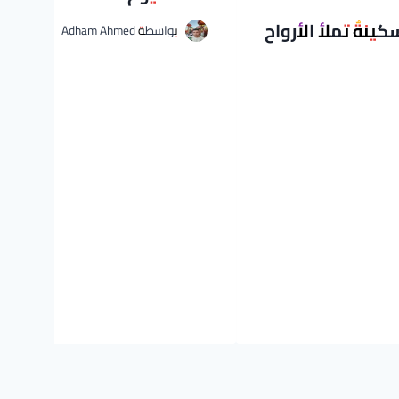
كينةٌ تملأ الأرواح
بواسطة
Adham Ahmed