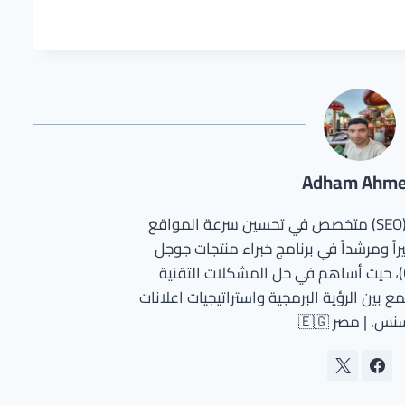
Adham Ahm
مطور ووردبريس وخبير سيو (SEO) متخصص في تحسين سرعة المواقع
اً ومرشداً في برنامج خبراء منتجات جوجل
(Google Product Experts)، حيث أساهم في حل المشكلات التقنية
ع بين الرؤية البرمجية واستراتيجيات اعلانات
س. | مصر 🇪🇬