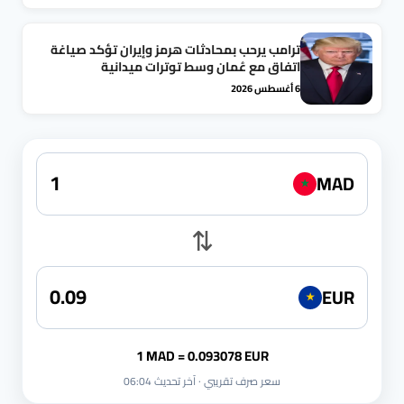
ترامب يرحب بمحادثات هرمز وإيران تؤكد صياغة
اتفاق مع عُمان وسط توترات ميدانية
6 أغسطس 2026
MAD
★
⇅
EUR
★
1 MAD = 0.093078 EUR
سعر صرف تقريبي · آخر تحديث 06:04