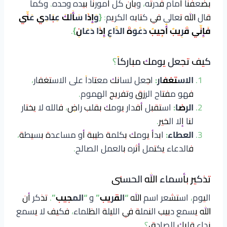
بضعفنا أمام قدرته، وبأن كل أمورنا بيده وحده. وكما
قال الله تعالى في كتابه الكريم:
{وَإِذَا سَأَلَكَ عِبَادِي عَنِّي
فَإِنِّي قَرِيبٌ أُجِيبُ دَعْوَةَ الدَّاعِ إِذَا دَعَانِ}
.
كيف تجعل يومك مباركاً؟
الاستغفار:
اجعل لسانك معتاداً على الاستغفار،
فهو مفتاح الرزق وتفريج الهموم.
الرضا:
استقبل أقدار يومك بقلب راضٍ، فالله لا يختار
لنا إلا الخير.
العطاء:
ابدأ يومك بكلمة طيبة أو مساعدة بسيطة،
فالدعاء يكتمل أثره بالعمل الصالح.
تذكير بأسماء الله الحسنى
اليوم، استشعر اسم الله
“القريب”
و
“المجيب”
. تذكر أن
الله يسمع دبيب النملة في الليلة الظلماء، فكيف لا يسمع
نداء قلبك الصادق؟